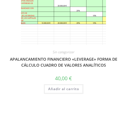
Sin categorizar
APALANCAMIENTO FINANCIERO «LEVERAGE» FORMA DE
CÁLCULO CUADRO DE VALORES ANALÍTICOS
40,00
€
Añadir al carrito