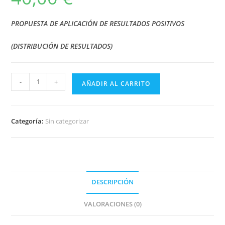
PROPUESTA DE APLICACIÓN DE RESULTADOS POSITIVOS
(DISTRIBUCIÓN DE RESULTADOS)
PROPUESTA
-
+
AÑADIR AL CARRITO
DE
APLICACIÓN
DE
Categoría:
Sin categorizar
RESULTADOS
POSITIVOS
(DISTRIBUCIÓN
DE
RESULTADOS)
DESCRIPCIÓN
cantidad
VALORACIONES (0)