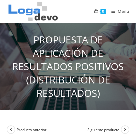
Ir
al
Menú
0
contenido
PROPUESTA DE
APLICACIÓN DE
RESULTADOS POSITIVOS
(DISTRIBUCIÓN DE
RESULTADOS)
Producto anterior
Siguiente producto