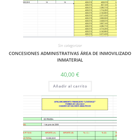
Sin categorizar
CONCESIONES ADMINISTRATIVAS ÁREA DE INMOVILIZADO
INMATERIAL
40,00
€
Añadir al carrito